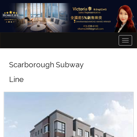
菜
单
Scarborough Subway
Line